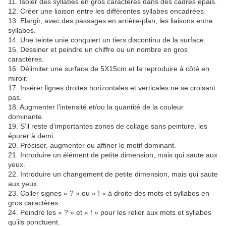
11. Isoler des syllabes en gros caractères dans des cadres épais.
12. Créer une liaison entre les différentes syllabes encadrées.
13. Elargir, avec des passages en arrière-plan, les liaisons entre
syllabes.
14. Une teinte unie conquiert un tiers discontinu de la surface.
15. Dessiner et peindre un chiffre ou un nombre en gros
caractères.
16. Délimiter une surface de 5X15cm et la reproduire à côté en
miroir.
17. Insérer lignes droites horizontales et verticales ne se croisant
pas.
18. Augmenter l’intensité et/ou la quantité de la couleur
dominante.
19. S’il reste d’importantes zones de collage sans peinture, les
épurer à demi.
20. Préciser, augmenter ou affiner le motif dominant.
21. Introduire un élément de petite dimension, mais qui saute aux
yeux.
22. Introduire un changement de petite dimension, mais qui saute
aux yeux.
23. Coller signes « ? » ou « ! » à droite des mots et syllabes en
gros caractères.
24. Peindre les « ? » et « ! » pour les relier aux mots et syllabes
qu’ils ponctuent.