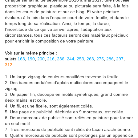
Chaque semaine, de septembre 2016 à mai 2017, une nouvelle
proposition graphique, plastique ou picturale sera faite, à la fois
dans les cours de peinture et sur ce blog. Et votre peinture
évoluera à la fois dans l’espace court de votre feuille, et dans le
temps long de sa réalisation. Ainsi, le temps, la durée,
l'incertitude de ce qui va arriver après, l'adaptation aux
circonstances, tous ces facteurs seront des matériaux précieux
pour enrichir la composition de votre peinture.
Voir sur le même principe :
sujets
163
,
190
,
200
,
216
,
236
,
244
,
253
,
263
,
275
,
286
,
297
,
312
1. Un large zigzag de couleurs mouillées traverse la feuille.
2. Des bandes ondulées d’aplats multicolores accompagnent le
zigzag.
3. Un papier fin, découpé en motifs symétriques, grand comme
deux mains, est collé.
4. Un fil, et une ficelle, sont également collés.
5. Une page de publicité, déchirée en 9 morceaux, est collée.
6. Deux morceaux de publicité sont reliés en peinture pour former
un seul motif.
7. Trois morceaux de publicité sont reliés de façon arachnéenne.
8. Quatre morceaux de publicité sont prolongés par un appendice