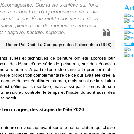
 décourageante. Que la vie s’enlève sur fond
Art
nce à connaître, d’impermanence de toute
, ce n’est pas là un motif pour cesser de la
ir saisir pleinement, de moment en moment,
st : fugitive, humble, superbe.
Roger-Pol Droit, La Compagnie des Philosophes (1998)
ents sujets et techniques de peinture ont été abordés jour
point de départ d’une série de peintures, sur des énoncés
uns aux autres. À partir d’une idée lancée le premier matin,
velle proposition complémentaire de ce qui avait été créé la
t compte de ses équilibres internes, mais aussi de la relation
at est défini par sa surface, mais aussi par le temps de son
du hasard au contrôle, le temps et l’inattendu sont aussi des
se servir.
t en images, des stages de l'été 2020
 entoure en vous appuyant sur une nomenclature qui classe
ntes mais présentant des points communs : par exemple, une