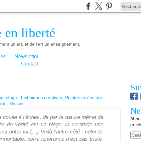
 en liberté
ment un art, et de l'art un enseignement.
ies
Newsletter
Contact
Su
mat stage
Techniques créatives
Peinture & écriture
rte
Dessin
Ne
e vouée à l’échec, de par la nature même de
Abonn
 de vérité est un piège, la certitude une
artic
t notre lot (...) Voilà l’autre côté : celui de
Email
surmontable, notre ignorance n’est pas triste.