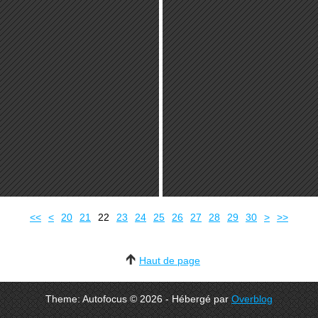
10
40
50
60
70
80
<<
<
20
21
22
23
24
25
26
27
28
29
30
>
>>
Haut de page
Theme: Autofocus © 2026 - Hébergé par
Overblog