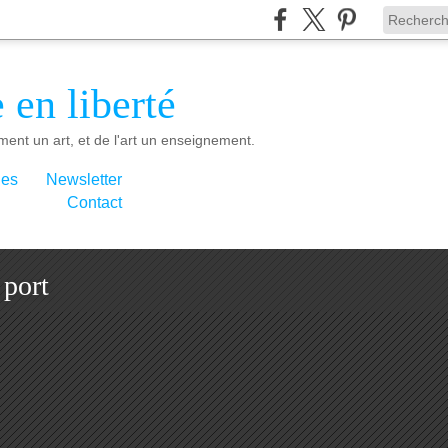
 en liberté
ment un art, et de l'art un enseignement.
ies
Newsletter
Contact
 port