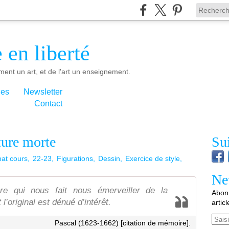
 en liberté
ment un art, et de l'art un enseignement.
ies
Newsletter
Contact
ture morte
Su
mat cours
22-23
Figurations
Dessin
Exercice de style
Ne
ure qui nous fait nous émerveiller de la
Abonn
’original est dénué d’intérêt.
artic
Email
Pascal (1623-1662) [citation de mémoire].