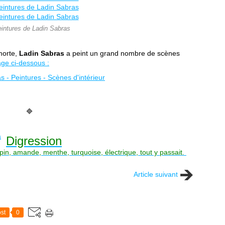
eintures de Ladin Sabras
 morte,
Ladin Sabras
a peint un grand nombre de scènes
age ci-dessous :
🔷
Digression
sapin, amande, menthe, turquoise, électrique, tout y passait.
Article suivant
st
0