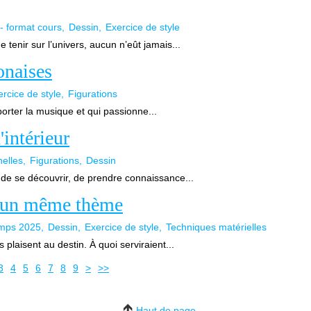
 - format cours
Dessin
Exercice de style
tenir sur l’univers, aucun n’eût jamais...
onaises
rcice de style
Figurations
porter la musique et qui passionne...
'intérieur
elles
Figurations
Dessin
 de se découvrir, de prendre connaissance...
ur un même thème
emps 2025
Dessin
Exercice de style
Techniques matérielles
s plaisent au destin. À quoi serviraient...
3
4
5
6
7
8
9
>
>>
Haut de page