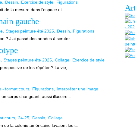
ge
Dessin
Exercice de style
Figurations
Art
ait de la mesure dans l’espace et...
 main gauche
ge
Stages peinture été 2025
Dessin
Figurations
on ? J’ai passé des années à scruter...
notype
e
Stages peinture été 2025
Collage
Exercice de style
perspective de les répéter ? La vie,...
e - format cours
Figurations
Interpréter une image
 un corps changeant, aussi illusoire...
at cours
24-25
Dessin
Collage
de la colonie américaine lavaient leur...