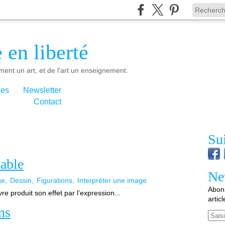
 en liberté
ment un art, et de l'art un enseignement.
ies
Newsletter
Contact
Su
bable
Ne
ge
Dessin
Figurations
Interpréter une image
Abonn
 produit son effet par l’expression...
artic
ns
Email