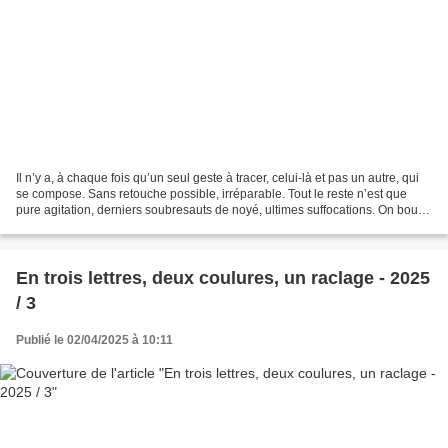
Il n’y a, à chaque fois qu’un seul geste à tracer, celui-là et pas un autre, qui
se compose. Sans retouche possible, irréparable. Tout le reste n’est que
pure agitation, derniers soubresauts de noyé, ultimes suffocations. On bouge
trop. Il faut bouger...
En trois lettres, deux coulures, un raclage - 2025
/ 3
Publié le 02/04/2025 à 10:11