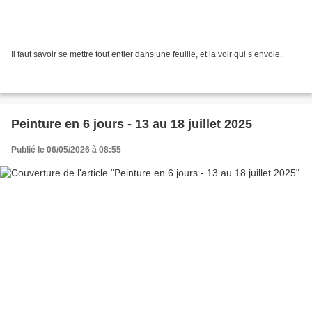
Il faut savoir se mettre tout entier dans une feuille, et la voir qui s’envole.
…………………………………………………………………………………………
…………………………………………………………………………………………
…………………………………………………………………………………………
…………………………………………………………………………………………
…………………………………………………………………………………………
………………………………………….. Compte-rendu...
Peinture en 6 jours - 13 au 18 juillet 2025
Publié le 06/05/2026 à 08:55