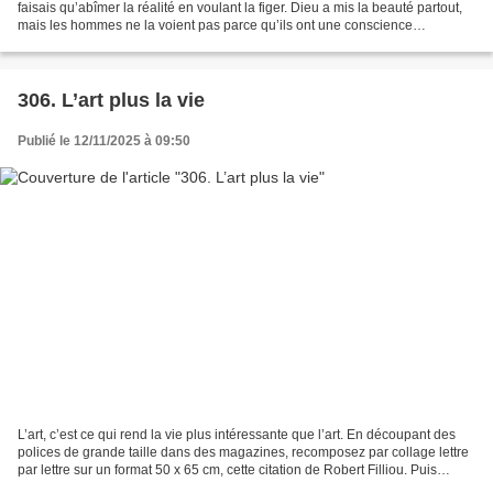
faisais qu’abîmer la réalité en voulant la figer. Dieu a mis la beauté partout,
mais les hommes ne la voient pas parce qu’ils ont une conscience
esthétique pervertie par la culture,...
306. L’art plus la vie
Publié le 12/11/2025 à 09:50
L’art, c’est ce qui rend la vie plus intéressante que l’art. En découpant des
polices de grande taille dans des magazines, recomposez par collage lettre
par lettre sur un format 50 x 65 cm, cette citation de Robert Filliou. Puis
colorez en aplats opaques...