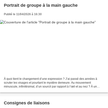
…………………………………………………………………………………………
………………………………………………………………………… Suite...
Portrait de groupe à la main gauche
Publié le 11/04/2026 à 16:30
À quoi tient le changement d’une expression ? J’ai passé des années à
scruter les visages et pourtant le mystère demeure. Au mouvement
minuscule, infinitésimal, d’un sourcil par rapport à l’œil et au nez ? À un
imperceptible relâchement des muscles de...
Consignes de liaisons