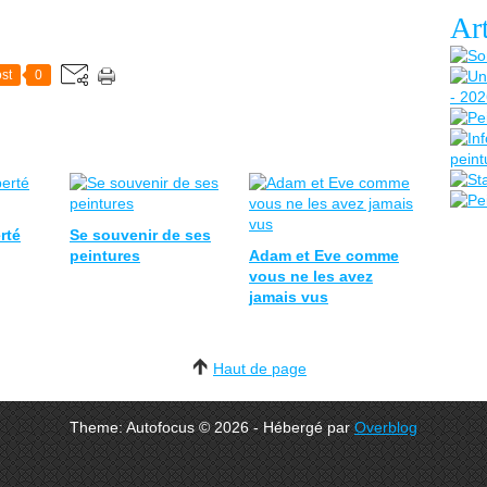
Art
st
0
rté
Se souvenir de ses
peintures
Adam et Eve comme
vous ne les avez
jamais vus
Haut de page
Theme: Autofocus © 2026 - Hébergé par
Overblog