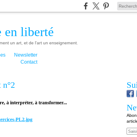
 en liberté
ment un art, et de l'art un enseignement.
ies
Newsletter
Contact
t n°2
Su
e, à interpréter, à transformer...
Ne
Abonn
artic
Email