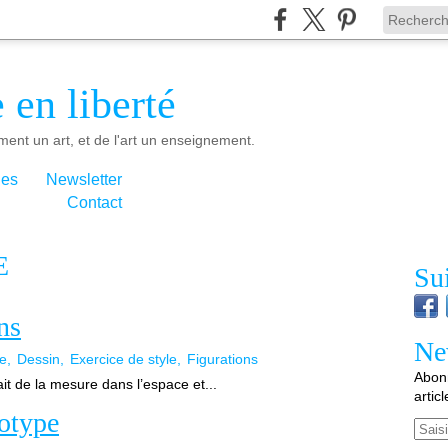
 en liberté
ment un art, et de l'art un enseignement.
ies
Newsletter
Contact
E
Su
ns
Ne
ge
Dessin
Exercice de style
Figurations
Abonn
ait de la mesure dans l’espace et...
artic
notype
Email