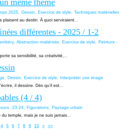
ur un même thème
emps 2025
Dessin
Exercice de style
Techniques matérielles
s plaisent au destin. À quoi serviraient...
inées différentes - 2025 / 1-2
hambéry
Abstraction matiériste
Exercice de style
Peinture -
te sa sensibilité, sa créativité,...
essin
age
Dessin
Exercice de style
Interpréter une image
crire, il dessine. Dès qu’il est...
bles (4 / 4)
cours
23-24
Figurations
Paysage urbain
e du temple, mais je ne suis jamais...
4
5
6
7
8
9
10
>
>>