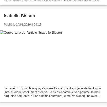
avec la délicatesse de lignes...
Isabelle Bisson
Publié le 14/01/2026 à 09:15
Le dessin, un jour classique, s’encanaille sur un autre sujet et devient ligne
libre, quoique résolument précise. Le fuchsia côtoie le vert pomme, le bleu
turquoise fréquente le lilas comme l’outremer, le mauve s’acoquine avec
l’orange… Qui peut oser...