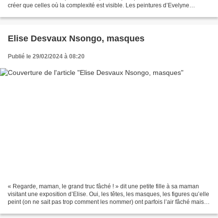
créer que celles où la complexité est visible. Les peintures d’Evelyne
Nichanian sont mystérieuses,...
Elise Desvaux Nsongo, masques
Publié le 29/02/2024 à 08:20
« Regarde, maman, le grand truc fâché ! » dit une petite fille à sa maman
visitant une exposition d’Elise. Oui, les têtes, les masques, les figures qu’elle
peint (on ne sait pas trop comment les nommer) ont parfois l’air fâché mais
pas toujours : elles...