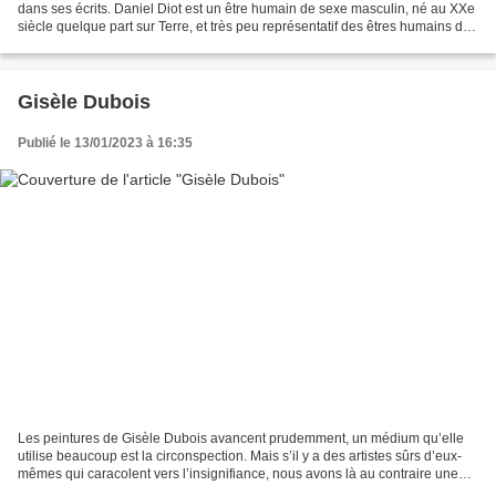
dans ses écrits. Daniel Diot est un être humain de sexe masculin, né au XXe
siècle quelque part sur Terre, et très peu représentatif des êtres humains de
ce genre, de cette époque...
Gisèle Dubois
Publié le 13/01/2023 à 16:35
Les peintures de Gisèle Dubois avancent prudemment, un médium qu’elle
utilise beaucoup est la circonspection. Mais s’il y a des artistes sûrs d’eux-
mêmes qui caracolent vers l’insignifiance, nous avons là au contraire une
personne qui, portant avec soin...