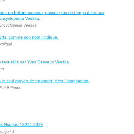
ste
Encyclopédia Veeska
xpliqué
am
 Pré Britenne
ongo / 1