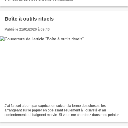
…………………………………………………………………………………………
…………………………………………………………………………………………
……………………………………………………………………… Suite...
Boîte à outils rituels
Publié le 21/01/2026 à 09:40
J’ai fait cet album par caprice, en suivant la forme des choses, les
arrangeant sur le papier en obéissant seulement à l’oisiveté et au
contentement qui baignent ma vie. Si vous me cherchez dans mes peintures,
vous trouverez que je suis quelque part en...