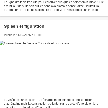
La ligne droite va trop vite pour éprouver quoique ce soit chemin faisant. Elle
atteint tout de suite son but, et, sans avoir jamais pensé, aimé, souffert, joui.
La ligne brisée, elle, ne sait pas ce qu’elle veut. Ses caprices hachent le
temps, martyrisent...
Splash et figuration
Publié le 11/02/2026 à 10:00
La visée de l’art n’est pas la décharge momentanée d’une sécrétion
d’adrénaline mais la construction patiente, sur la durée d’une vie entière,
d’un état de quiétude et d’émerveillement.