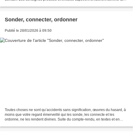
respiration d’un pas devant...
Sonder, connecter, ordonner
Publié le 28/01/2026 à 09:50
Toutes choses ne sont qu’accidents sans signification, œuvres du hasard, à
moins que votre regard émerveillé qui les sonde, les connecte et les
ordonne, ne les rendent divines. Suite du compte-rendu, en textes et en
images, du stage peinture du 6 au 11...