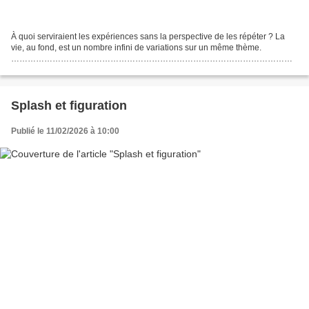
À quoi serviraient les expériences sans la perspective de les répéter ? La
vie, au fond, est un nombre infini de variations sur un même thème.
…………………………………………………………………………………………
…………………………………………………………………………………………
…………………………………………………………………………………………
…………………………………………………………………………………………
Suite...
Splash et figuration
Publié le 11/02/2026 à 10:00