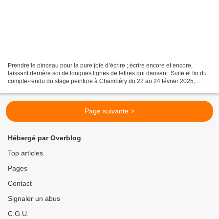
Prendre le pinceau pour la pure joie d’écrire ; écrire encore et encore,
laissant derrière soi de longues lignes de lettres qui dansent. Suite et fin du
compte-rendu du stage peinture à Chambéry du 22 au 24 février 2025,
organisé par Danièle Mengual de...
Page suivante >
Hébergé par Overblog
Top articles
Pages
Contact
Signaler un abus
C.G.U.