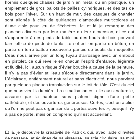
hormis quelques chaises de jardin en métal ou en plastique, un
empilement de gros ballots de pailles cylindriques, et des tas de
bois pour l’hiver. Sur un haut de mur, des casques de chantier
sont alignés à côté de guirlandes d’ampoules multicolores et
d’une cible pour jeu de fléchettes. Ici et là je remarque des
planches diverses par leur matière ou leur dimension, et ce qui
s’apparente à des pieds de table ou des bouts de bois pouvant
faire office de pieds de table. Le sol est en partie en béton, en
partie en terre battue recouverte parfois de bouts de moquette.
L’eau nous arrive par un long tuyau d’arrosage avec un embout
en pistolet, ce qui réveille en chacun l’esprit d’enfance, légèreté
et fluidité. Ici, aucun risque d’évier bouché à cause de la peinture,
il n’y a pas d’évier et l’eau s’écoule directement dans le jardin.
L’éclairage, entièrement naturel et sans électricité, nous parvient
par quelques plaques translucides sur le toit de tôle. C’est du ciel
que nous vient la lumière. La climatisation est elle aussi naturelle,
assurée par la hauteur sous plafond digne d’une petite
cathédrale, et des ouvertures généreuses. Certes, c’est un atelier
où l’on ne peut pas organiser de « portes ouvertes », puisqu’il n’y
a pas de porte, mais on comprend qu’il est accueillant.
Et là, je découvre la créativité de Patrick, qui, avec l’aide d’invités
de passage, et équipés de sa visseuse, sa scie circulaire, sa mini