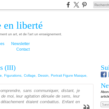
 en liberté
ment un art, et de l'art un enseignement.
ies
Newsletter
Contact
 (III)
Su
ge
Figurations
Collage
Dessin
Portrait Figure Masque
Ne
omprendre, sans communiquer, distant, je
Abonn
 de moi, leur agitation dénuée de sens, leur
artic
x, détachement étaient combattus. Enfant en
Email