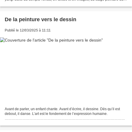
14 au 19 juillet 2024 Jour 1 -...
De la peinture vers le dessin
Publié le 12/03/2025 à 11:11
Avant de parler, un enfant chante. Avant d’écrire, il dessine. Dès qu’il est
debout, il danse. L’art est le fondement de l’expression humaine.
…………………………………………………………………………………………
……………………………………………………………………… Suite du
compte-rendu, en textes et en images,...