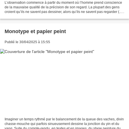
L’observation commence à partir du moment où l’homme prend conscience
de la mauvaise qualité de la précision de son regard. La plupart des gens
croient qu’ils ne savent pas dessiner, alors qu’ils ne savent pas regarder (...)
Un regard non exercé ne voit...
Monotype et papier peint
Publié le 30/04/2025 à 15:55
Imaginer un temps rythmé par le balancement de la queue des vaches, divin
chasse-mouche qui parfois sinueusement dessine la jonction du yin et du
yang. Suite du compte-rendu, en textes et en images, du stage peinture du