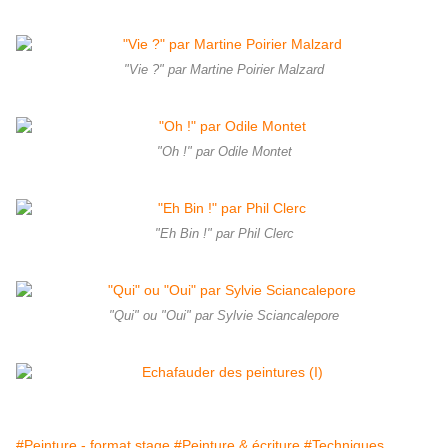
"Vie ?" par Martine Poirier Malzard
"Oh !" par Odile Montet
"Eh Bin !" par Phil Clerc
"Qui" ou "Oui" par Sylvie Sciancalepore
#Peinture - format stage
#Peinture & écriture
#Techniques