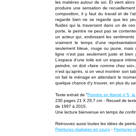
les matières autour de soi. Et vient alor
produire une sensation de recueillement 
composition, il y faut du travail et de l’
regarde bien ne se regarde que les yeu
fluides qui la traversent dans un de c
porte, le peintre ne peut pas se contente
un acteur qui, endossant les sentiments 
vraiment le temps d’une représentation
seulement bleue, rouge ou jaune, mais 
ligne n’est pas seulement juste et bien 
L’espace d’une toile est un espace intim
peindre, on doit «faire comme chez soi»,
n’est qu’après, si on veut montrer son ta
on fait le ménage en attendant le moment
quelque chance d’y trouver, en plus du sav
Texte extrait de "
Peindre en liberté n°5, la
230 pages 21 X 29,7 cm - Recueil de text
de 1997 à 2015.
Une lecture bienvenue en temps de confi
Retrouvez aussi toutes les idées de peintu
Peintures réalisées en cours
-
Peintures r