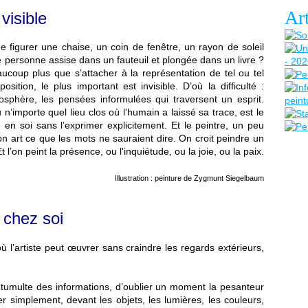
Art
 visible
de figurer une chaise, un coin de fenêtre, un rayon de soleil
e personne assise dans un fauteuil et plongée dans un livre ?
aucoup plus que s’attacher à la représentation de tel ou tel
ition, le plus important est invisible. D’où la difficulté :
osphère, les pensées informulées qui traversent un esprit.
’importe quel lieu clos où l’humain a laissé sa trace, est le
 en soi sans l’exprimer explicitement. Et le peintre, un peu
n art ce que les mots ne sauraient dire. On croit peindre un
 l’on peint la présence, ou l'inquiétude, ou la joie, ou la paix.
Illustration : peinture de Zygmunt Siegelbaum
chez soi
ù l’artiste peut œuvrer sans craindre les regards extérieurs,
du tumulte des informations, d’oublier un moment la pesanteur
er simplement, devant les objets, les lumières, les couleurs,