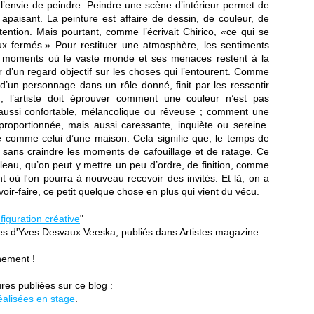
s l’envie de peindre. Peindre une scène d’intérieur permet de
apaisant. La peinture est affaire de dessin, de couleur, de
attention. Mais pourtant, comme l’écrivait Chirico, «ce qui se
x fermés.» Pour restituer une atmosphère, les sentiments
es moments où le vaste monde et ses menaces restent à la
r d’un regard objectif sur les choses qui l’entourent. Comme
d’un personnage dans un rôle donné, finit par les ressentir
, l’artiste doit éprouver comment une couleur n’est pas
aussi confortable, mélancolique ou rêveuse ; comment une
proportionnée, mais aussi caressante, inquiète ou sereine.
e comme celui d’une maison. Cela signifie que, le temps de
 sans craindre les moments de cafouillage et de ratage. Ce
bleau, qu’on peut y mettre un peu d’ordre, de finition, comme
 où l'on pourra à nouveau recevoir des invités. Et là, on a
oir-faire, ce petit quelque chose en plus qui vient du vécu.
 figuration créative
"
es d'Yves Desvaux Veeska, publiés dans Artistes magazine
nement !
res publiées sur ce blog :
éalisées en stage
.