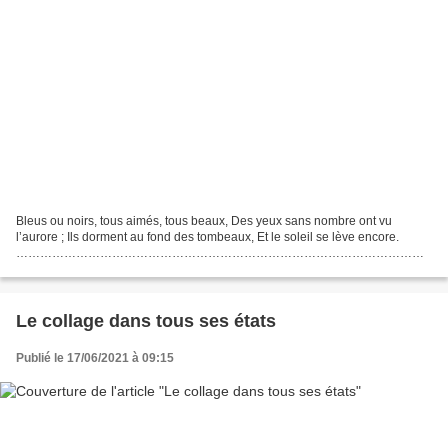
Bleus ou noirs, tous aimés, tous beaux, Des yeux sans nombre ont vu
l’aurore ; Ils dorment au fond des tombeaux, Et le soleil se lève encore.
…………………………………………………………………………………………
…………………………………………………………………………………………
……………………………………………..
…………………………………………………………………………………………
……………………………………….. Depuis...
Le collage dans tous ses états
Publié le 17/06/2021 à 09:15