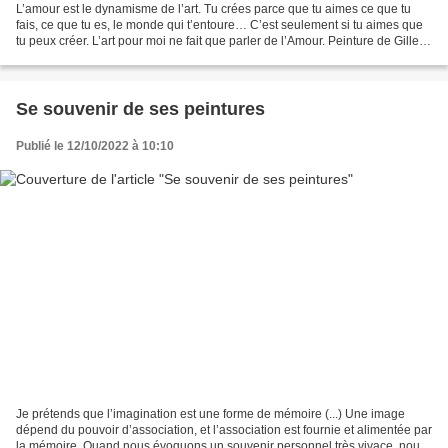
L’amour est le dynamisme de l’art. Tu crées parce que tu aimes ce que tu
fais, ce que tu es, le monde qui t’entoure… C’est seulement si tu aimes que
tu peux créer. L’art pour moi ne fait que parler de l’Amour. Peinture de Gillette
Darras (sujet 270) Comme...
Se souvenir de ses peintures
Publié le 12/10/2022 à 10:10
Je prétends que l’imagination est une forme de mémoire (...) Une image
dépend du pouvoir d’association, et l’association est fournie et alimentée par
la mémoire. Quand nous évoquons un souvenir personnel très vivace, nous