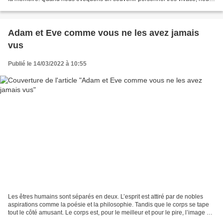
rendons hommage non pas à notre...
Adam et Eve comme vous ne les avez jamais
vus
Publié le 14/03/2022 à 10:55
Les êtres humains sont séparés en deux. L’esprit est attiré par de nobles
aspirations comme la poésie et la philosophie. Tandis que le corps se tape
tout le côté amusant. Le corps est, pour le meilleur et pour le pire, l’image du
monde. Notre corps est...