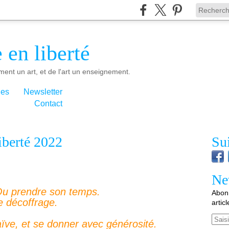
 en liberté
ment un art, et de l'art un enseignement.
ies
Newsletter
Contact
iberté 2022
Su
Ne
. Ou prendre son temps.
Abonn
e décoffrage.
artic
Email
aïve, et se donner avec générosité.