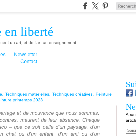
 en liberté
ment un art, et de l'art un enseignement.
ies
Newsletter
Contact
Su
ge
Techniques matérielles
Techniques créatives
Peinture
inture printemps 2023
Ne
 partage et de mouvance que nous sommes,
Abonn
ncontres, meurent de leur absence. Chaque
artic
lico – que ce soit celle d’un paysage, d’un
Email
’un chat ou d’un enfant, d’un ami ou d’un