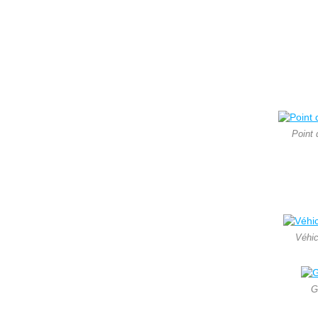
Point 
Véhic
G