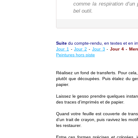
comme la respiration d’un 
bel outil.
Suite
du compte-rendu, en textes et en im
Jour 1
-
Jour 2
-
Jour 3
-
Jour 4 - Merc
Peintures hors piste
Réalisez un fond de transferts. Pour cel
plutôt que découpées. Puis étalez du ges
papier.
Laissez le gesso prendre quelques instant
des traces d’imprimés et de papier.
Quand votre feuille est couverte de trans
d’un trait de crayon, puis ravivez les mot
les restaurer.
Entre ces formes précises et colorées, 