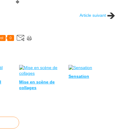
🔷
Article suivant
st
0
Sensation
l
Mise en scène de
collages