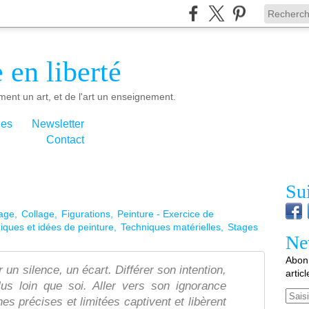
 en liberté
ment un art, et de l'art un enseignement.
ies
Newsletter
Contact
Su
tage
Collage
Figurations
Peinture - Exercice de
iques et idées de peinture
Techniques matérielles
Stages
Ne
Abonn
 un silence, un écart. Différer son intention,
artic
plus loin que soi. Aller vers son ignorance
Email
s précises et limitées captivent et libèrent