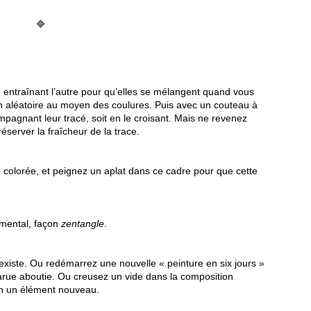
🔷
e entraînant l’autre pour qu’elles se mélangent quand vous
sin aléatoire au moyen des coulures. Puis avec un couteau à
mpagnant leur tracé, soit en le croisant. Mais ne revenez
éserver la fraîcheur de la trace.
e colorée, et peignez un aplat dans ce cadre pour que cette
emental, façon
zentangle
.
l existe. Ou redémarrez une nouvelle « peinture en six jours »
parue aboutie. Ou creusez un vide dans la composition
ain un élément nouveau.