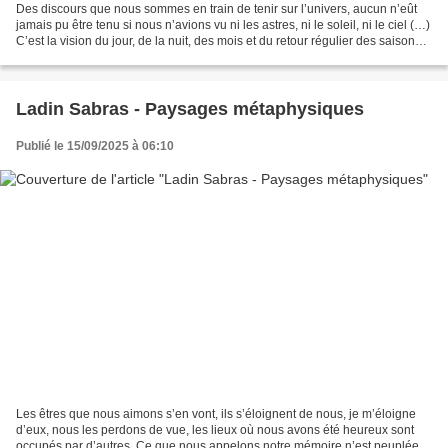
Des discours que nous sommes en train de tenir sur l’univers, aucun n’eût
jamais pu être tenu si nous n’avions vu ni les astres, ni le soleil, ni le ciel (…)
C’est la vision du jour, de la nuit, des mois et du retour régulier des saisons,
c’est le spectacle...
Ladin Sabras - Paysages métaphysiques
Publié le 15/09/2025 à 06:10
Les êtres que nous aimons s’en vont, ils s’éloignent de nous, je m’éloigne
d’eux, nous les perdons de vue, les lieux où nous avons été heureux sont
occupés par d’autres. Ce que nous appelons notre mémoire n’est peuplée