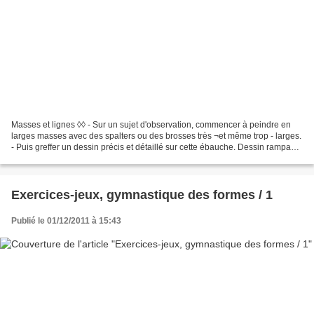
Masses et lignes ◊◊ - Sur un sujet d'observation, commencer à peindre en
larges masses avec des spalters ou des brosses très ¬et même trop - larges.
- Puis greffer un dessin précis et détaillé sur cette ébauche. Dessin rampant
◊ - Dessin d'observation...
Exercices-jeux, gymnastique des formes / 1
Publié le 01/12/2011 à 15:43