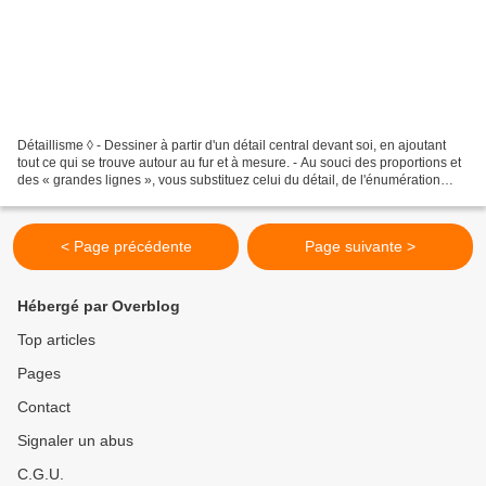
Détaillisme ◊ - Dessiner à partir d'un détail central devant soi, en ajoutant
tout ce qui se trouve autour au fur et à mesure. - Au souci des proportions et
des « grandes lignes », vous substituez celui du détail, de l'énumération
exhaustive. - Tout est...
< Page précédente
Page suivante >
Hébergé par Overblog
Top articles
Pages
Contact
Signaler un abus
C.G.U.