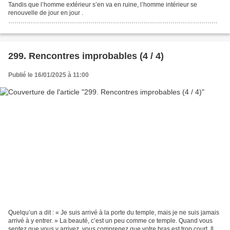
Tandis que l’homme extérieur s’en va en ruine, l’homme intérieur se
renouvelle de jour en jour .
…………………………………………………………………………………………
…………………………………………………………………………………………
…………………………………………………………………………………………
…………………………………………………………………………………………
…………………………………………………………………………………………
299. Rencontres improbables (4 / 4)
….. Intériorité...
Publié le 16/01/2025 à 11:00
Quelqu’un a dit : « Je suis arrivé à la porte du temple, mais je ne suis jamais
arrivé à y entrer. » La beauté, c’est un peu comme ce temple. Quand vous
sentez que vous y arrivez, vous comprenez que votre bras est trop court. Il y