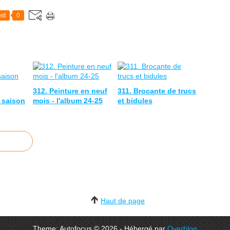
st
0
312. Peinture en neuf
311. Brocante de trucs
 saison
mois - l'album 24-25
et bidules
Haut de page
Theme: Autofocus © 2026 - Hébergé par
Overblog