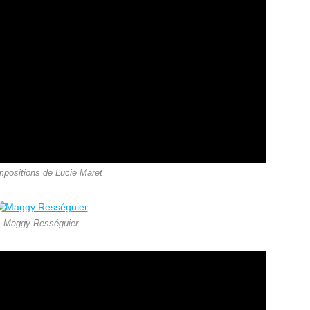
mpositions de Lucie Maret
Maggy Rességuier