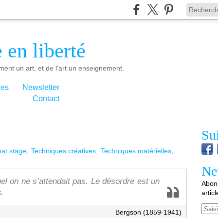
 en liberté
ment un art, et de l'art un enseignement.
ies
Newsletter
Contact
Su
mat stage
Techniques créatives
Techniques matérielles
Ne
el on ne s’attendait pas. Le désordre est un
Abonn
s.
artic
Email
Bergson (1859-1941)