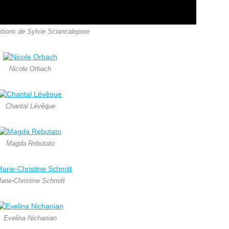
tions de Sylvie Sciancalepore
Nicole Orbach
Chantal Lévêque
Magda Rebutato
arie-Christine Schmitt
Evelina Nichanian