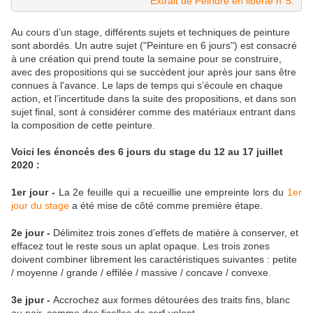
Extrait de Peindre en liberté n°5.
Au cours d’un stage, différents sujets et techniques de peinture
sont abordés. Un autre sujet ("Peinture en 6 jours") est consacré
à une création qui prend toute la semaine pour se construire,
avec des propositions qui se succèdent jour après jour sans être
connues à l'avance. Le laps de temps qui s’écoule en chaque
action, et l’incertitude dans la suite des propositions, et dans son
sujet final, sont à considérer comme des matériaux entrant dans
la composition de cette peinture.
Voici les énoncés des 6 jours du stage du 12 au 17 juillet
2020 :
1er jour -
La 2e feuille qui a recueillie une empreinte lors du
1er
jour du stage
a été mise de côté comme première étape.
2e jour -
Délimitez trois zones d’effets de matière à conserver, et
effacez tout le reste sous un aplat opaque. Les trois zones
doivent combiner librement les caractéristiques suivantes : petite
/ moyenne / grande / effilée / massive / concave / convexe.
3e jpur -
Accrochez aux formes détourées des traits fins, blanc