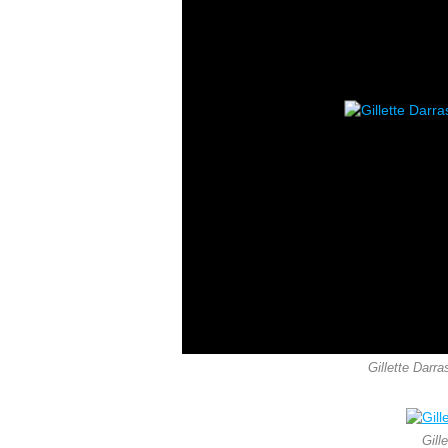
Gillette Darra
Gill