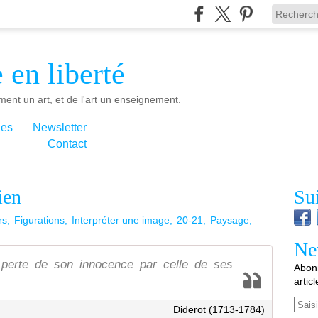
 en liberté
ment un art, et de l'art un enseignement.
ies
Newsletter
Contact
ien
Su
rs
Figurations
Interpréter une image
20-21
Paysage
Ne
erte de son innocence par celle de ses
Abonn
artic
Email
Diderot (1713-1784)