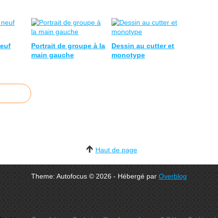
neuf
Portrait de groupe à la
Dessin au cutter et
main gauche
monotype
Haut de page
Theme: Autofocus © 2026 - Hébergé par
Overblog