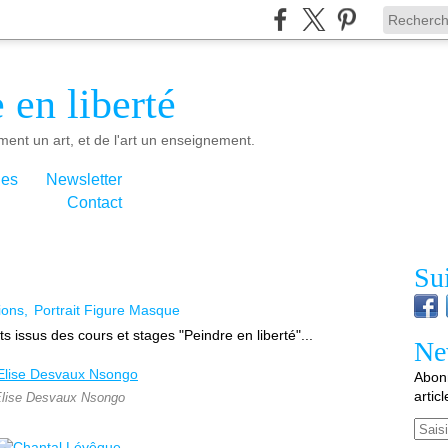
 en liberté
ment un art, et de l'art un enseignement.
ies
Newsletter
Contact
Su
ions
Portrait Figure Masque
s issus des cours et stages "Peindre en liberté"...
Ne
Abonn
artic
lise Desvaux Nsongo
Email