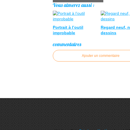
Vous aimerez aussi :
Portrait à l’outil
Regard neuf, 
improbable
dessins
commentaires
Ajouter un commentaire