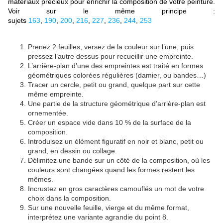
matériaux précieux pour enrichir la composition de votre peinture.
Voir sur le même principe :
sujets
163
,
190
,
200
,
216
,
227
,
236
,
244
,
253
Prenez 2 feuilles, versez de la couleur sur l’une, puis
pressez l’autre dessus pour recueillir une empreinte.
L’arrière-plan d’une des empreintes est traité en formes
géométriques colorées régulières (damier, ou bandes…)
Tracer un cercle, petit ou grand, quelque part sur cette
même empreinte.
Une partie de la structure géométrique d’arrière-plan est
ornementée.
Créer un espace vide dans 10 % de la surface de la
composition.
Introduisez un élément figuratif en noir et blanc, petit ou
grand, en dessin ou collage.
Délimitez une bande sur un côté de la composition, où les
couleurs sont changées quand les formes restent les
mêmes.
Incrustez en gros caractères camouflés un mot de votre
choix dans la composition.
Sur une nouvelle feuille, vierge et du même format,
interprétez une variante agrandie du point 8.