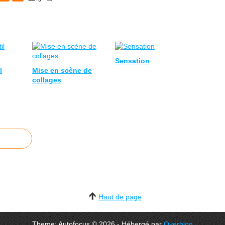
Sensation
l
Mise en scène de
collages
Haut de page
Theme: Autofocus © 2026 - Hébergé par
Overblog