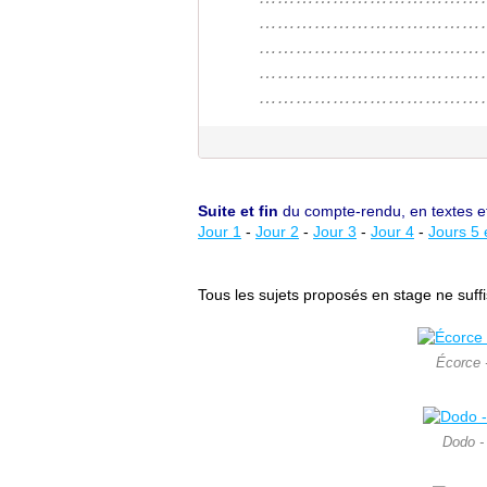
………………………………
………………………………
………………………………
………………………………
Suite et fin
du compte-rendu, en textes et
Jour 1
-
Jour 2
-
Jour 3
-
Jour 4
-
Jours 5 
Tous les sujets proposés en stage ne suffis
Écorce -
Dodo - 