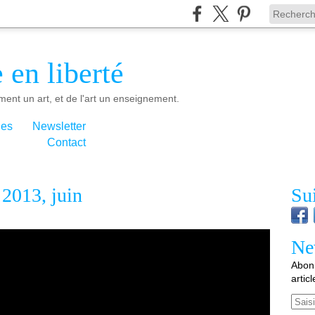
 en liberté
ment un art, et de l'art un enseignement.
ies
Newsletter
Contact
 2013, juin
Su
Ne
Abonn
artic
Email