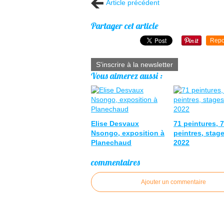
Article précédent
Partager cet article
Repo
S'inscrire à la newsletter
Vous aimerez aussi :
Elise Desvaux
71 peintures, 
Nsongo, exposition à
peintres, stag
Planechaud
2022
commentaires
Ajouter un commentaire