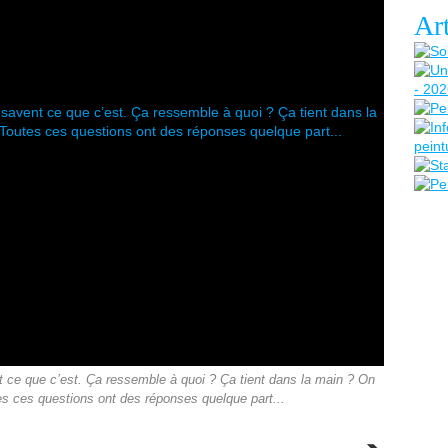
Art
 ce que c’est. Ça ressemble à quoi ? Ça tient dans la main ? On
es ces questions ont des réponses quelque part...