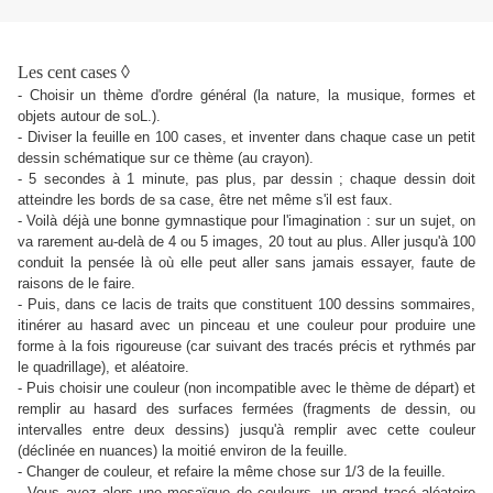
Les cent cases
◊
- Choisir un thème d'ordre général (la nature, la musique, formes et
objets autour de soL.).
- Diviser la feuille en 100 cases, et inventer dans chaque case un petit
dessin schématique sur ce thème (au crayon).
- 5 secondes à 1 minute, pas plus, par dessin ; chaque dessin doit
atteindre les bords de sa case, être net
même s'il est faux.
- Voilà déjà une bonne gymnastique pour l'imagination : sur un sujet, on
va rarement au-delà de 4 ou 5 images, 20 tout au plus. Aller jusqu'à 100
conduit la pensée là où elle peut aller sans jamais essayer, faute de
raisons de le faire.
- Puis, dans ce lacis de traits que constituent
100 dessins sommaires,
itinérer au hasard avec un pinceau et une couleur pour produire une
forme à la fois rigoureuse (car suivant des tracés précis et rythmés par
le quadrillage), et aléatoire.
- Puis choisir une couleur (non incompatible avec le thème de départ) et
remplir au hasard des surfaces fermées (fragments de dessin, ou
intervalles entre deux dessins) jusqu'à remplir avec cette couleur
(déclinée en nuances) la moitié environ de la feuille.
- Changer de couleur, et refaire la même chose sur 1/3 de la feuille.
- Vous avez alors une mosaïque de couleurs, un grand tracé aléatoire