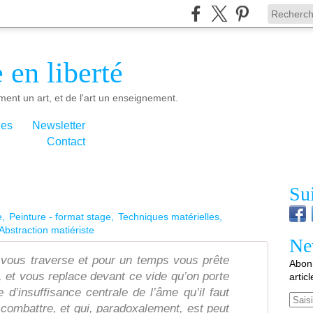
 en liberté
ment un art, et de l'art un enseignement.
ies
Newsletter
Contact
Su
e
Peinture - format stage
Techniques matérielles
Abstraction matiériste
Ne
ous traverse et pour un temps vous prête
Abonn
, et vous replace devant ce vide qu’on porte
artic
 d’insuffisance centrale de l’âme qu’il faut
Email
 combattre, et qui, paradoxalement, est peut