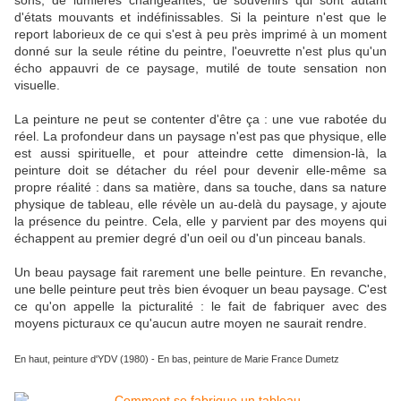
sons, de lumières changeantes, de souvenirs qui sont autant
d'états mouvants et indéfinissables. Si la peinture n'est que le
report laborieux de ce qui s'est à peu près imprimé à un moment
donné sur la seule rétine du peintre, l'oeuvrette n'est plus qu'un
écho appauvri de ce paysage, mutilé de toute sensation non
visuelle.
La peinture ne peut se contenter d'être ça : une vue rabotée du
réel. La profondeur dans un paysage n'est pas que physique, elle
est aussi spirituelle, et pour atteindre cette dimension-là, la
peinture doit se détacher du réel pour devenir elle-même sa
propre réalité : dans sa matière, dans sa touche, dans sa nature
physique de tableau, elle révèle un au-delà du paysage, y ajoute
la présence du peintre. Cela, elle y parvient par des moyens qui
échappent au premier degré d'un oeil ou d'un pinceau banals.
Un beau paysage fait rarement une belle peinture. En revanche,
une belle peinture peut très bien évoquer un beau paysage. C'est
ce qu'on appelle la picturalité : le fait de fabriquer avec des
moyens picturaux ce qu'aucun autre moyen ne saurait rendre.
En haut, peinture d'YDV (1980) - En bas, peinture de Marie France Dumetz