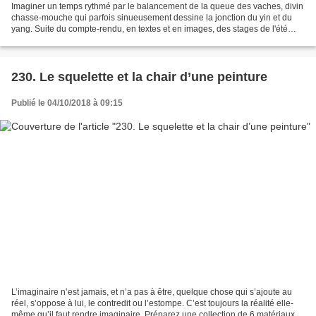
Imaginer un temps rythmé par le balancement de la queue des vaches, divin
chasse-mouche qui parfois sinueusement dessine la jonction du yin et du
yang. Suite du compte-rendu, en textes et en images, des stages de l'été
2019 Jour 4 — Mercredi 10 juillet...
230. Le squelette et la chair d’une peinture
Publié le 04/10/2018 à 09:15
L’imaginaire n’est jamais, et n’a pas à être, quelque chose qui s’ajoute au
réel, s’oppose à lui, le contredit ou l’estompe. C’est toujours la réalité elle-
même qu’il faut rendre imaginaire. Préparez une collection de 6 matériaux