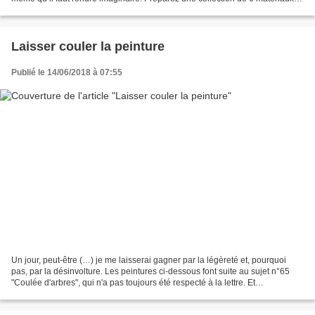
texturés, collables à...
Laisser couler la peinture
Publié le 14/06/2018 à 07:55
Un jour, peut-être (…) je me laisserai gagner par la légèreté et, pourquoi
pas, par la désinvolture. Les peintures ci-dessous font suite au sujet n°65
"Coulée d'arbres", qui n'a pas toujours été respecté à la lettre. Et
heureusement : il a donné naissance...