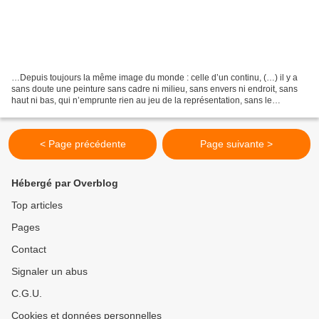
…Depuis toujours la même image du monde : celle d’un continu, (…) il y a
sans doute une peinture sans cadre ni milieu, sans envers ni endroit, sans
haut ni bas, qui n’emprunte rien au jeu de la représentation, sans le
décalage entre l’idée et la forme,...
< Page précédente
Page suivante >
Hébergé par Overblog
Top articles
Pages
Contact
Signaler un abus
C.G.U.
Cookies et données personnelles