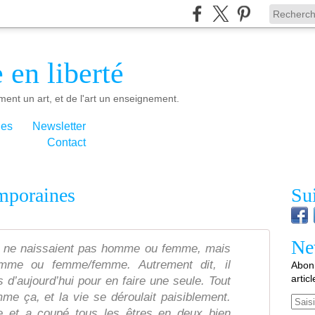
 en liberté
ment un art, et de l'art un enseignement.
ies
Newsletter
Contact
mporaines
Su
Ne
ns ne naissaient pas homme ou femme, mais
me ou femme/femme. Autrement dit, il
Abonn
artic
s d’aujourd’hui pour en faire une seule. Tout
mme ça, et la vie se déroulait paisiblement.
Email
e et a coupé tous les êtres en deux bien