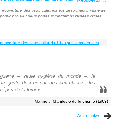
Réouverture des lieux culturels : 10 expositions dédiées aux femmes artistes
réouverture des lieux culturels est désormais imminente.
ouvoir rouvrir leurs portes si longtemps restées closes ...
https://femmes-dart.com/2021/05/16/reouverture-des-lieux-culturels-10-expositions-dediees-aux-femmes-artistes/
a guerre – seule hygiène du monde –, le
, le geste destructeur des anarchistes, les
e mépris de la femme.
Marinetti, Manifeste du futurisme (1909)
Article suivant