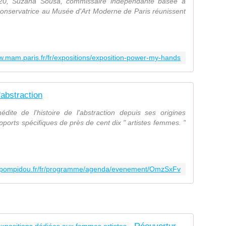
020, Suzana Sousa, commissaire indépendante basée à
conservatrice au Musée d'Art Moderne de Paris réunissent
w.mam.paris.fr/fr/expositions/exposition-power-my-hands
l'abstraction
édite de l'histoire de l'abstraction depuis ses origines
pports spécifiques de près de cent dix " artistes femmes. "
repompidou.fr/fr/programme/agenda/evenement/OmzSxFv