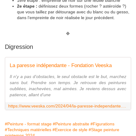
1ère étape : empreinte de noir sur une feuille blanche
2e étape :
définissez deux formes (rocher ? astéroïde ?)
que vous taillez par détourage avec du blanc ou du gesso,
dans l’empreinte de noir réalisée le jour précédent.
🔷
Digression
La paresse indépendante - Fondation Veeska
Il n'y a pas d'obstacles, le seul obstacle est le but, marchez
sans but. Prendre son temps. Je retrouve des peintures
oubliées, inachevées, mal aimées. Je reviens dessus avec
patience, allant d'une
https://www.veeska.com/2024/04/la-paresse-independante.html
#Peinture - format stage
#Peinture abstraite
#Figurations
#Techniques matérielles
#Exercice de style
#Stage peinture
printemps 2024