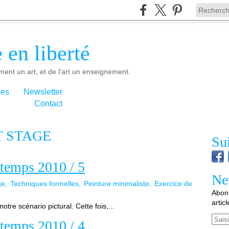
 en liberté
ment un art, et de l'art un enseignement.
ies
Newsletter
Contact
T STAGE
Su
ntemps 2010 / 5
Ne
ge
Techniques formelles
Peinture minimaliste
Exercice de
Abonn
artic
tre scénario pictural. Cette fois,...
Email
ntemps 2010 / 4