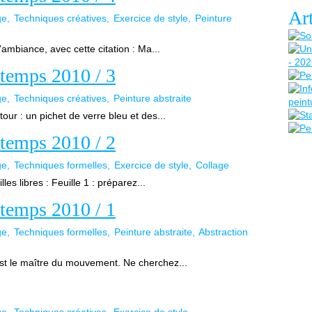
Art
ge
Techniques créatives
Exercice de style
Peinture
ambiance, avec cette citation : Ma...
ntemps 2010 / 3
ge
Techniques créatives
Peinture abstraite
ur : un pichet de verre bleu et des...
ntemps 2010 / 2
ge
Techniques formelles
Exercice de style
Collage
les libres : Feuille 1 : préparez...
ntemps 2010 / 1
ge
Techniques formelles
Peinture abstraite
Abstraction
 est le maître du mouvement. Ne cherchez...