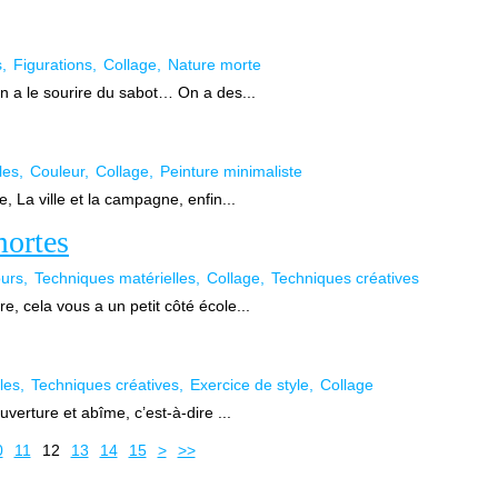
s
Figurations
Collage
Nature morte
On a le sourire du sabot… On a des...
les
Couleur
Collage
Peinture minimaliste
e, La ville et la campagne, enfin...
mortes
ours
Techniques matérielles
Collage
Techniques créatives
e, cela vous a un petit côté école...
les
Techniques créatives
Exercice de style
Collage
ouverture et abîme, c’est-à-dire ...
0
11
12
13
14
15
>
>>