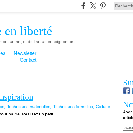
 en liberté
ment un art, et de l'art un enseignement.
ies
Newsletter
Contact
Su
nspiration
Ne
ves
Techniques matérielles
Techniques formelles
Collage
Abonn
pour naître. Réalisez un petit...
artic
Email