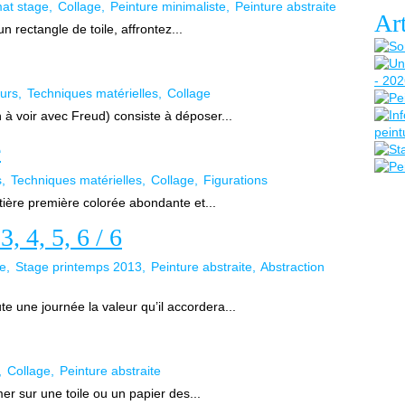
mat stage
Collage
Peinture minimaliste
Peinture abstraite
Art
n rectangle de toile, affrontez...
ours
Techniques matérielles
Collage
n à voir avec Freud) consiste à déposer...
e
s
Techniques matérielles
Collage
Figurations
tière première colorée abondante et...
, 4, 5, 6 / 6
ge
Stage printemps 2013
Peinture abstraite
Abstraction
te une journée la valeur qu’il accordera...
Collage
Peinture abstraite
mer sur une toile ou un papier des...