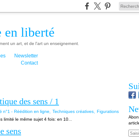
 en liberté
ment un art, et de l'art un enseignement.
ies
Newsletter
Contact
Su
ique des sens / 1
Ne
é n°1 - Réédition en ligne
Techniques créatives
Figurations
Abonn
limité le même sujet 4 fois: en 10...
artic
le sens
Email