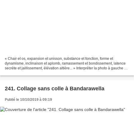
« Chair et os, expansion et unisson, substance et fonction, forme et
dynamisme, inclinaison et aplomb, ramassement et bondissement, latence
secrète et jaillissement, élévation altière... » Interpréter la photo à gauche en
s’inspirant de la reproduction...
241. Collage sans colle à Bandarawella
Publié le 10/10/2019 à 09:19