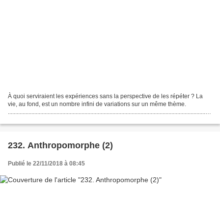
À quoi serviraient les expériences sans la perspective de les répéter ? La
vie, au fond, est un nombre infini de variations sur un même thème.
........................................................................................................................................
L’image...
232. Anthropomorphe (2)
Publié le 22/11/2018 à 08:45