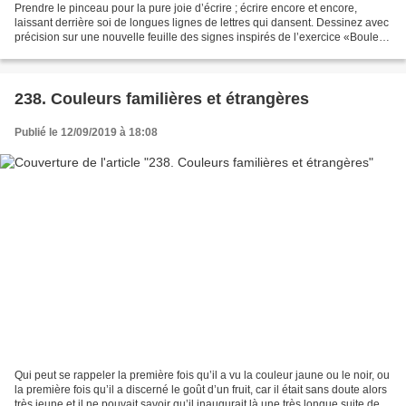
Prendre le pinceau pour la pure joie d’écrire ; écrire encore et encore,
laissant derrière soi de longues lignes de lettres qui dansent. Dessinez avec
précision sur une nouvelle feuille des signes inspirés de l’exercice «Bouleau
au couteau» et des formes...
238. Couleurs familières et étrangères
Publié le 12/09/2019 à 18:08
Qui peut se rappeler la première fois qu’il a vu la couleur jaune ou le noir, ou
la première fois qu’il a discerné le goût d’un fruit, car il était sans doute alors
très jeune et il ne pouvait savoir qu’il inaugurait là une très longue suite de