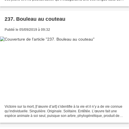
perceptions. Sur...
237. Bouleau au couteau
Publié le 05/09/2019 à 09:32
Victoire sur la mort, [l’œuvre d’art] s’identifie à la vie et il n’y a de vie connue
qu’individuelle. Singulière. Originale. Solitaire. Entêtée. L’œuvre fait une
espèce animale à soi seul, puisque son arbre, phylogénétique, produit des
fruits ou des bourgeons...