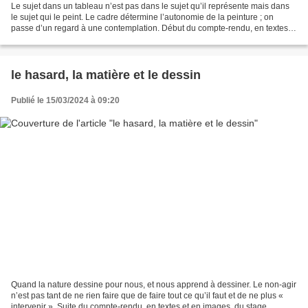
Le sujet dans un tableau n’est pas dans le sujet qu’il représente mais dans
le sujet qui le peint. Le cadre détermine l’autonomie de la peinture ; on
passe d’un regard à une contemplation. Début du compte-rendu, en textes et
en images, du stage peinture...
le hasard, la matière et le dessin
Publié le 15/03/2024 à 09:20
Quand la nature dessine pour nous, et nous apprend à dessiner. Le non-agir
n’est pas tant de ne rien faire que de faire tout ce qu’il faut et de ne plus «
intervenir ». Suite du compte-rendu, en textes et en images, du stage