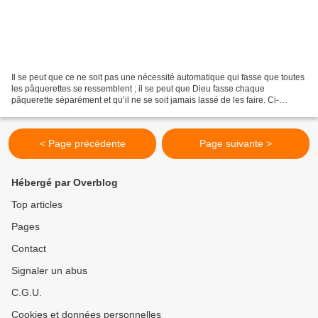
Il se peut que ce ne soit pas une nécessité automatique qui fasse que toutes
les pâquerettes se ressemblent ; il se peut que Dieu fasse chaque
pâquerette séparément et qu’il ne se soit jamais lassé de les faire. Ci-
dessous, le compte-rendu du 1er exercice...
< Page précédente
Page suivante >
Hébergé par Overblog
Top articles
Pages
Contact
Signaler un abus
C.G.U.
Cookies et données personnelles