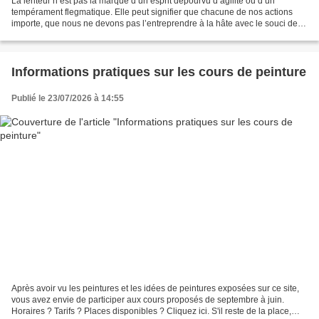
La lenteur n’est pas la marque d’un esprit dépourvu d’agilité ou d’un
tempérament flegmatique. Elle peut signifier que chacune de nos actions
importe, que nous ne devons pas l’entreprendre à la hâte avec le souci de
nous en débarrasser. [Cliquez ici pour...
Informations pratiques sur les cours de peinture
Publié le 23/07/2026 à 14:55
Après avoir vu les peintures et les idées de peintures exposées sur ce site,
vous avez envie de participer aux cours proposés de septembre à juin.
Horaires ? Tarifs ? Places disponibles ? Cliquez ici. S'il reste de la place,