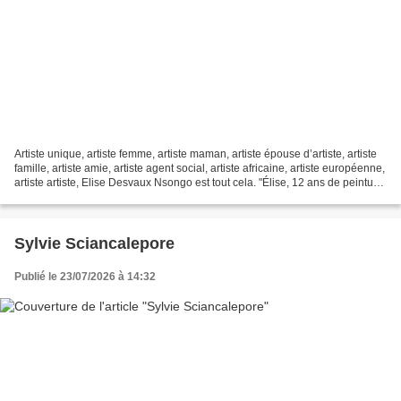
Artiste unique, artiste femme, artiste maman, artiste épouse d’artiste, artiste
famille, artiste amie, artiste agent social, artiste africaine, artiste européenne,
artiste artiste, Elise Desvaux Nsongo est tout cela. "Élise, 12 ans de peinture"
: Un livre...
Sylvie Sciancalepore
Publié le 23/07/2026 à 14:32