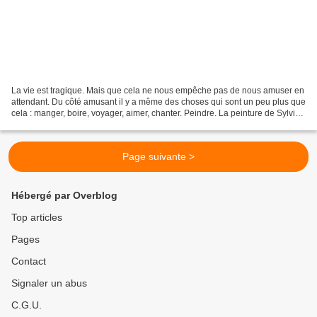
La vie est tragique. Mais que cela ne nous empêche pas de nous amuser en
attendant. Du côté amusant il y a même des choses qui sont un peu plus que
cela : manger, boire, voyager, aimer, chanter. Peindre. La peinture de Sylvie
Sciancalepore, c’est le noir,...
Page suivante >
Hébergé par Overblog
Top articles
Pages
Contact
Signaler un abus
C.G.U.