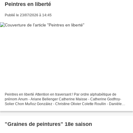
Peintres en liberté
Publié le 23/07/2026 à 14:45
Peintres en liberté Attention en traversant ! Par ordre alphabétique de
prénom Anum - Ariane Bellenger Catherine Maisse - Catherine Godfroy-
Solier Chon Muñoz González - Christine Olivier Colette Roullin - Danièle
Mengual Daniel Diot - Danielle Reissner...
"Graines de peintures" 18e saison