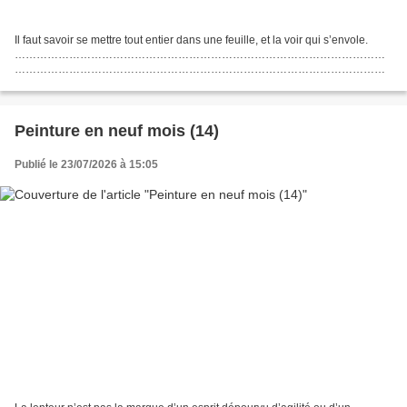
Il faut savoir se mettre tout entier dans une feuille, et la voir qui s’envole.
…………………………………………………………………………………………
…………………………………………………………………………………………
…………………………………………………………………………………………
…………………………………………………………………………………………
…………………………………………………………………………………………
………………………………………….. Compte-rendu...
Peinture en neuf mois (14)
Publié le 23/07/2026 à 15:05