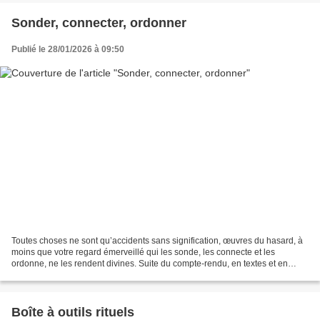
Sonder, connecter, ordonner
Publié le 28/01/2026 à 09:50
Toutes choses ne sont qu’accidents sans signification, œuvres du hasard, à
moins que votre regard émerveillé qui les sonde, les connecte et les
ordonne, ne les rendent divines. Suite du compte-rendu, en textes et en
images, du stage peinture du 6 au 11...
Boîte à outils rituels