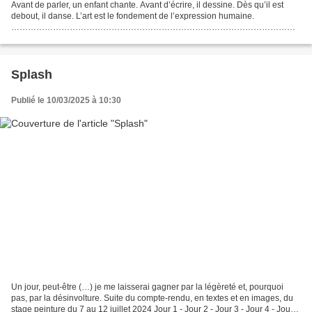
Avant de parler, un enfant chante. Avant d’écrire, il dessine. Dès qu’il est
debout, il danse. L’art est le fondement de l’expression humaine.
…………………………………………………………………………………………
……………………………………………………………………… Suite du
compte-rendu, en textes et en images,...
Splash
Publié le 10/03/2025 à 10:30
Un jour, peut-être (…) je me laisserai gagner par la légèreté et, pourquoi
pas, par la désinvolture. Suite du compte-rendu, en textes et en images, du
stage peinture du 7 au 12 juillet 2024 Jour 1 - Jour 2 - Jour 3 - Jour 4 - Jour 5