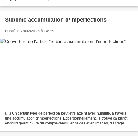
- Jeudi 11 juillet...
Sublime accumulation d’imperfections
Publié le 28/02/2025 à 14:35
(…) Un certain type de perfection peut être atteint avec humilité, à travers
une accumulation d’imperfections. Et personnellement, je trouve ça plutôt
encourageant. Suite du compte-rendu, en textes et en images, du stage
peinture du 7 au 12 juillet 2024...